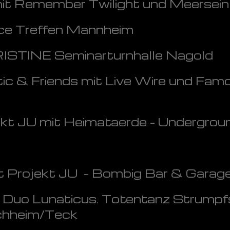
t Remember Twilight und Meersein
ce Treffen Mannheim
RISTINE Seminarturnhalle Nagold
c & Friends mit Live Wire und Fam
kt JU mit Heimataerde - Undergroun
t Projekt JU - Bombig Bar & Garag
 Duo Lunaticus. Totentanz Strumpfs
chheim/Teck