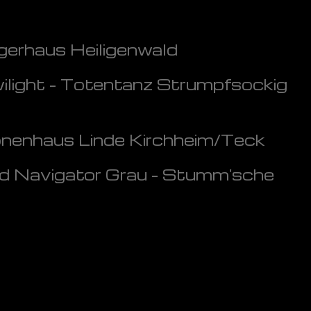
rgerhaus Heiligenwald
light - Totentanz Strumpfsockig
onenhaus Linde Kirchheim/Teck
nd Navigator Grau - Stumm'sche