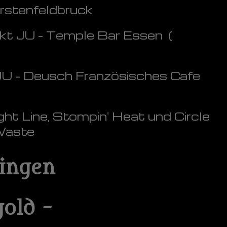
rstenfeldbruck
kt JU - Temple Bar Essen (
JU - Deusch Französisches Cafe
ght Line, Stompin' Heat und Circle
Waste
lingen
old -