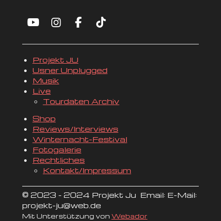
Y
I
F
T
o
n
a
i
u
s
c
k
T
t
e
T
Projekt JU
u
a
b
o
Usner Unplugged
b
g
o
k
Musik
e
r
o
Live
a
k
Tourdaten Archiv
m
Shop
Reviews/Interviews
Winternacht-Festival
Fotogalerie
Rechtliches
Kontakt/Impressum
© 2023 - 2024 Projekt Ju Email: E-Mail:
projekt-ju@web.de
Mit Unterstützung von
Webador