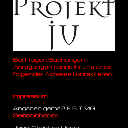
Bei Fragen,Buchungen,
Anregungen könnt Ihr uns unter
folgender Adresse kontaktieren:
Impressum
Angaben gemäß § 5 TMG
Seiteninhaber:
Jens-Christian Usner